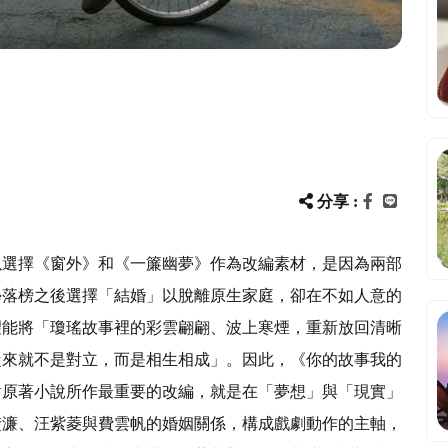
分享 :
以選擇《窗外》和《一簾幽夢》作為改編素材，是因為兩部
學落榜之後選擇「結婚」以脫離原生家庭，卻在不如人意的
望能將「瓊瑤故事裡的彩雲翩翩、波上寒煙，重新放回清晰
從來就不是對立，而是相生相成」。因此，《你的故事我的
對原著小說所作最重要的改編，就是在「夢想」與「現實」
楚濂、汪紫菱與費雲帆的婚姻關係，構成戲劇動作的主軸，