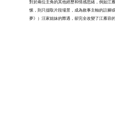
對於兩位主角的其他經歷和情感思緒，例如江
愫，則只擷取片段場景，成為敘事主軸的註腳
夢》）汪家姐妹的際遇，卻完全改變了江雁容