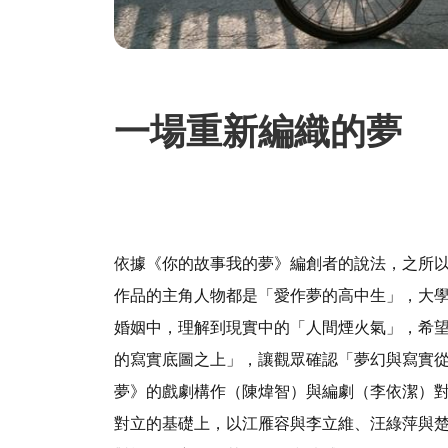
一場重新編織的夢
依據《你的故事我的夢》編創者的說法，之所
作品的主角人物都是「愛作夢的高中生」，大
婚姻中，理解到現實中的「人間煙火氣」，希
的寫實底圖之上」，讓觀眾確認「夢幻與寫實
夢》的戲劇構作（陳煒智）與編劇（李依潔）
對立的基礎上，以江雁容與李立維、汪綠萍與