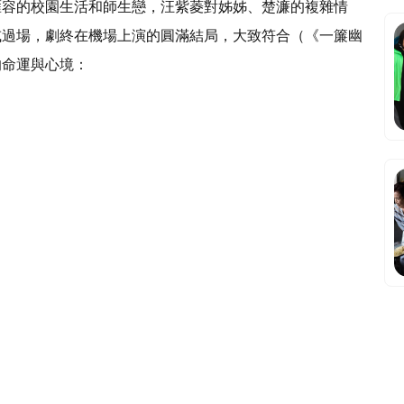
雁容的校園生活和師生戀，汪紫菱對姊姊、楚濂的複雜情
或過場，劇終在機場上演的圓滿結局，大致符合（《一簾幽
的命運與心境：