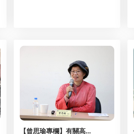
【曾思瑜專欄】有關高...