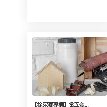
【徐宛菱專欄】當五金...