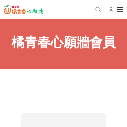
橘青春心願牆會員