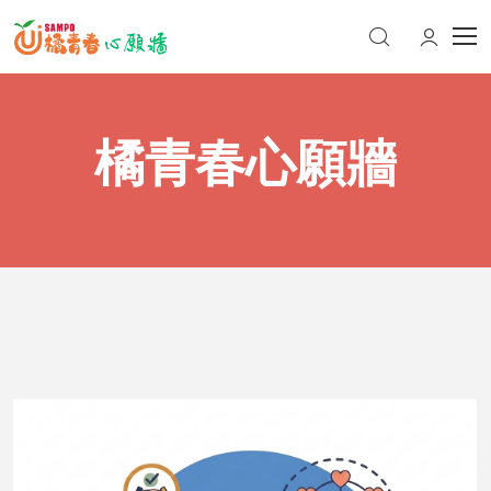
橘青春心願牆